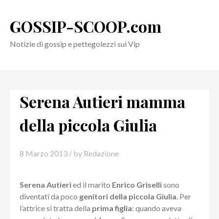
Skip
to
GOSSIP-SCOOP.com
content
Notizie di gossip e pettegolezzi sui Vip
Serena Autieri mamma
della piccola Giulia
8 Marzo 2013
/ by
Redazione
Serena Autieri
ed il marito
Enrico Griselli
sono
diventati da poco
genitori della piccola Giulia
. Per
l’attrice si tratta della
prima figlia
: quando aveva