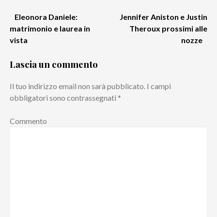
Eleonora Daniele:
Jennifer Aniston e Justin
Navigazione
matrimonio e laurea in
Theroux prossimi alle
vista
nozze
articoli
Lascia un commento
Il tuo indirizzo email non sarà pubblicato.
I campi
obbligatori sono contrassegnati
*
Commento